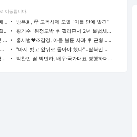
로 이동합니다.
"서장훈, 28억에 산 서초 건물 450억에 매물로"
방은희, 母 고독사에 오열 "이틀 만에 발견"
'서준맘' 박세미, 연하 남자친구와 열애 "결혼 생각도"
황기순 "원정도박 후 필리핀서 2년 불법체류…1년간 은둔"
백혈병 재발 최성원 "치료가 날 죽이는 것 같았다" 눈물
홍서범♥조갑경, 아들 불륜 사과 후 근황…밝은 미소
외국인 심판 성 접대 7경기 들여다보니…한국 축구 '5승 2무'
"바지 벗고 앞뒤로 돌아야 했다"…탈북민 김서아, 기쁨조 검사 수치심 회상
전현무 "전 연인 집착에 친구들과 연락 끊어"
박찬민 딸 박민하, 배우·국가대표 병행하더니…여유로운 근황 공개