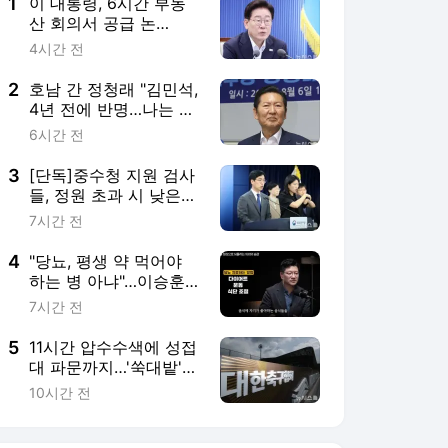
건
5
11시간 압수수색에 성접
대 파문까지…'쑥대밭'
된 축구협회
10시간 전
서비스 바로가기
뉴스
연예
스포츠
뉴스 홈
기후/환경
사회
경제
정치
국제
문화
IT/과학
인물
지식/칼럼
연재
배열설명서