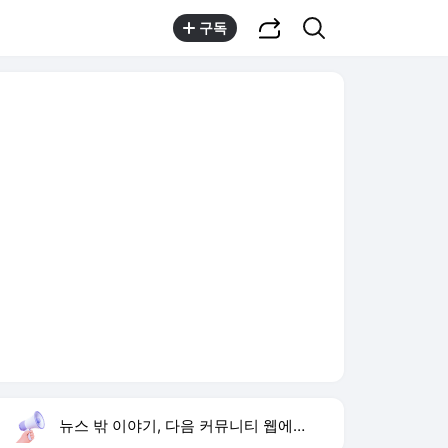
공유하기
검색
구독
뉴스 밖 이야기, 다음 커뮤니티 웹에서 보기
실시간 트렌드
오늘 15:59 기준
툴팁보기
1
이런 엿 같은 사랑
,유지
2
황희 폐버스 청년주택
,하락
3
구성환 옥상 식당 오픈
,신규
4
하영 배우
,신규
5
재벌 형사 시즌2
,상승
6
류혜영 나혼자산다 고경표
,신규
7
샤이니 민호
,하락