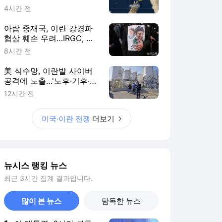
뉴시스 랭킹 뉴스
최근 3시간 집계 결과입니다.
많이 본 뉴스
탐독한 뉴스
1
이 대통령, 6시간 부동
산 회의서 공급 논
의…"기존 사고 방식에
4시간 전
매달리지 말고 과감히
실천"(종합)
2
호남 간 정청래 "김민석,
4년 전에 반명…나는 노
무현 키즈"(종합)
6시간 전
3
[단독]중수청 지원 검사
들, 정원 초과 시 낮은
계급 임용…희망지 못
7시간 전
갈 수도
4
"당뇨, 평생 약 먹어야
하는 병 아냐"…이승훈
교수가 말한 '관해'의 조
7시간 전