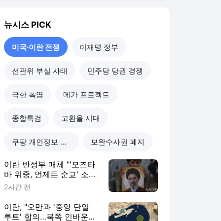
이란 반정부 매체 "'모즈타
바 위중, 언제든 순교' 소문
확산"
2시간 전
이란, "오만과 '중앙 단일
루트' 합의…북쪽 인바운드·
남쪽 아웃바운드는 임시"
4시간 전
아랍 중재국, 이란 강경파
협상 훼손 우려…IRGC, 통
항료·제재 해제 보장 요구
8시간 전
美 식수망, 이란발 사이버
공격에 노출…'노후·기후·보
안' 삼중고
12시간 전
미국·이란 전쟁
더보기