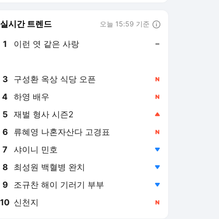
8
최성원 백혈병 완치
,하락
9
조규찬 해이 기러기 부부
,하락
10
신천지
,신규
뉴시스
PICK
미국·이란 전쟁
이재명 정부
선관위 부실 사태
민주당 당권 경쟁
극한 폭염
메가 프로젝트
종합특검
고환율 시대
쿠팡 개인정보 유출
보완수사권 폐지