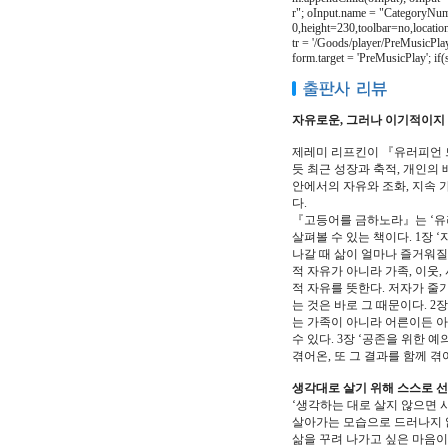
r"; oInput.name = "CategoryNum
0,height=230,toolbar=no,locatio
tr = '/Goods/player/PreMusicPla
form.target = 'PreMusicPlay'; i
자유로운, 그러나 이기적이지 
제레미 리프킨이 『유러피언 드
듯 최근 성장과 축적, 개인의
안에서의 자유와 조화, 지속 
다.
『고등어를 금하노라』는 ‘유
살펴볼 수 있는 책이다. 1장
나갈 때 삶이 얼마나 즐거워질
적 자유가 아니라 가족, 이웃
적 자유를 뜻한다. 저자가 줄
는 것은 바로 그 때문이다. 
는 가족이 아니라 어른이든 
수 있다. 3장 ‘공존을 위한
겪어온, 또 그 결과를 함께 
생각대로 살기 위해 스스로 선
‘생각하는 대로 살지 않으면 
살아가는 모습으로 드러나지 
삶을 꾸려 나가고 싶은 마음이