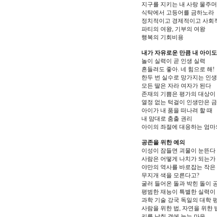
지구를 지키는 내 사랑 물주
식탁에서 고등어를 금하노라
정치적이고 경제적이고 사회적
파티의 여왕, 기부의 여왕
행복의 기회비용
내가 자유로운 만큼 내 아이
놀이 실력이 곧 인생 실력
흔들려도 좋아. 네 힘으로 해!
한두 번 실수로 망가지는 인생
모든 딸은 자라 여자가 된다
존재의 기쁨은 평가의 대상이
열정 없는 턱걸이 인생만은 
아이가 내 품을 떠나려 할 때
내 맘대로 춤출 권리
아이의 좌절에 대응하는 엄마
공존을 위한 예의
이성이 잠들면 괴물이 눈뜬다
사람은 어떻게 나치가 되는가
야만의 역사를 바로잡는 작은
무지개 색을 모른다고?
굴러 들어온 돌과 박힌 돌이 
평범한 재능이 특별한 실력이
과학 기술 강국 독일의 대학 
사람을 위한 법, 자연을 위한 
키를 낮춰 곁에 눕는 마음