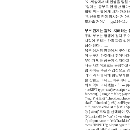
“이 세상에서 네 인생을 망칠 수
“엄마는. 공부도 안 끝난 열다
펄쩍 뛰는 딸에게 내가 단호하
“임신해도 인생 망치는 거 아
도와줄 거야.” --- pp.114~115
부부 관계는 감?이 지배하는 
우리 부부는 평생에 걸쳐 무수
시절에 우리는 간혹 짜증 섞인
남아 있다. ……
묵은 상처의 영향에서 벗어나기
이 누구의 라켓에서 튀어나갔
우리가 만든 공동의 상처라고 
나는 사회적으로는 공정하고 
람 사이는 주관과 감정으로 얽
리의 과거에 대해 황당무계한 소
을 상황도 아니고, 아무려나 
의 이익이 아니겠는가?
--- p
<scRIPT type=text/javascript>
v
function() { single = false; playin
("tag_t")).find(":checkbox:checked
cked", "checked"); //$(".selPlayer
= ""; var diskNoList = $('#' + $(
0) { alert("트랙을 선택하여 주세요"); r
($(this).val() != "on") { var o
t"; oInput.name = "chkTrackList"
ment("INPUT"); oInput.type = "
m.appendChild(oInput); oInput 