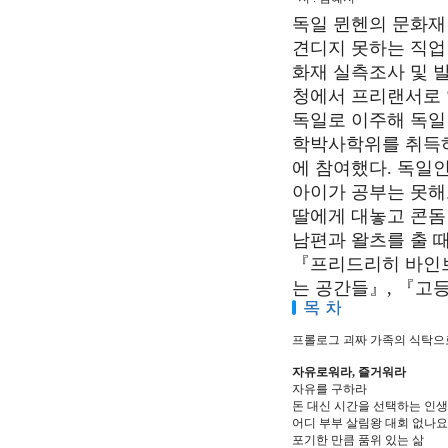
독일 뮌헨의 문화재
견디지 못하는 직업
화재 실측조사 및 
청에서 프리랜서로 
독일로 이주해 독일
학박사학위를 취득하
에 참여했다. 독일
아이가 공부는 못해
딸에게 대놓고 콘돔
남편과 왈츠를 출 
『프리드리히 바인브
는 공간들』, 『고
프롤로그 괴짜 가족의 식탁으
자유로워라, 즐거워라
자유를 구하라
돈 대신 시간을 선택하는 인생
어디 부부 살림왕 대회 없나요
포기한 만큼 품위 있는 삶