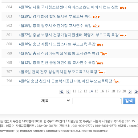
804
4월30일 서울 국제청소년센터 유아스포츠단 아버지 캠프 진행
803
4월29일 경기 화성 발안도서관 부모교육 특강
802
4월26일 충북 청주시 어린이집 교사연수 특강
801
4월22일 충남 보령시 건강가정지원센터 학령기 부모교육 특강
800
4월16일 충남 계룡시 드림스타트 부모교육 특강
799
4월16일 충남 직장어린이집 연합회 교사연수 특강
798
4월12일 충북 진천 금왕어린이집 교사연수 특강
797
4월 9일 전북 전주 성심유치원 부모교육 2차 특강
796
4월6일 충남 천안시 근로복지공단 어린이집 부모교육특강
11
12
13
14
15
16
17
18
19
20