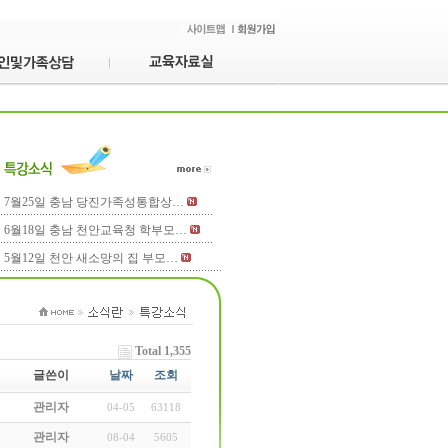
7월25일 충남 당진가족성통합상…
6월18일 충남 천안교육청 학부모…
5월12일 천안 새소망의 집 부모…
Total 1,355
글쓴이
날짜
조회
관리자
04-05
63118
관리자
08-04
5605