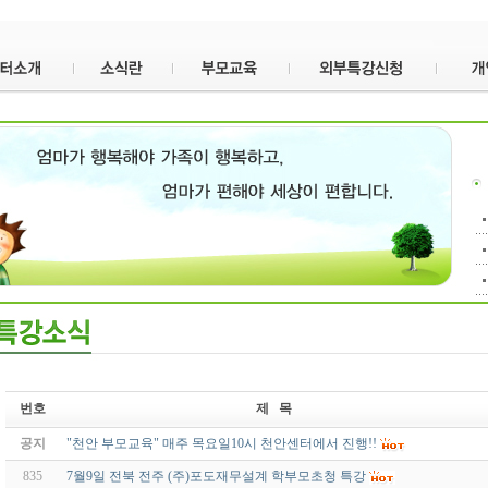
번호
제 목
공지
"천안 부모교육" 매주 목요일10시 천안센터에서 진행!!
835
7월9일 전북 전주 (주)포도재무설계 학부모초청 특강