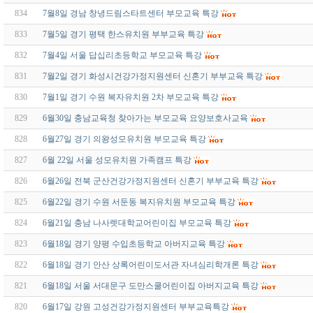
834
7월8일 경남 창녕드림스타트센터 부모교육 특강
833
7월5일 경기 평택 한스유치원 부부교육 특강
832
7월4일 서울 답십리초등학교 부모교육 특강
831
7월2일 경기 화성시건강가정지원센터 신혼기 부부교육 특강
830
7월1일 경기 수원 복자유치원 2차 부모교육 특강
829
6월30일 충남교육청 찾아가는 부모교육 요양보호사교육
828
6월27일 경기 의왕성모유치원 부모교육 특강
827
6월 22일 서울 성모유치원 가족캠프 특강
826
6월26일 전북 군산건강가정지원센터 신혼기 부부교육 특강
825
6월22일 경기 수원 서둔동 복지유치원 부모교육 특강
824
6월21일 충남 나사렛대학교어린이집 부모교육 특강
823
6월18일 경기 양평 수입초등학교 아버지교육 특강
822
6월18일 경기 안산 상록어린이도서관 자녀심리학개론 특강
821
6월18일 서울 서대문구 도만스쿨어린이집 아버지교육 특강
820
6월17일 강원 고성건강가정지원센터 부부교육특강