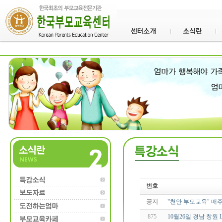
번호
공지
"천안 부모교육" 매
875
10월26일 경남 창원